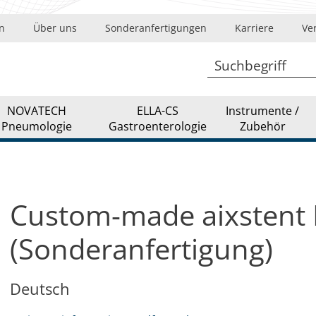
Pankreas-Pseudozysten-Stent
n
Über uns
Sonderanfertigungen
Karriere
Ve
Colon Rektum-Stent intestinal
Einführsysteme
Führungsdraht
NOVATECH
ELLA-CS
Instrumente /
Pneumologie
Gastroenterologie
Zubehör
Custom-made aixstent
(Sonderanfertigung)
Deutsch