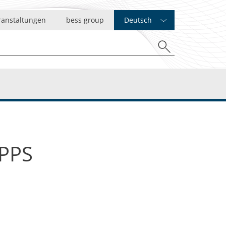
ranstaltungen
bess group
Deutsch
 PPS