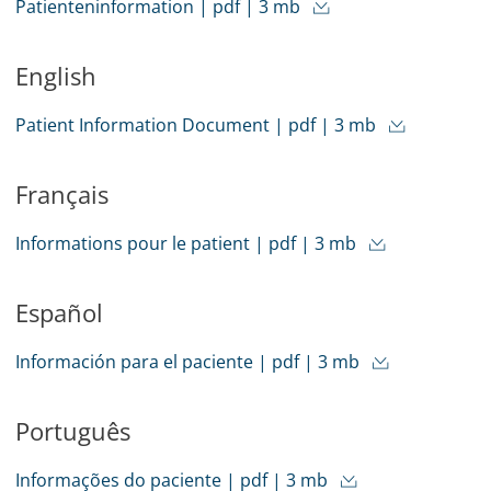
Patienteninformation | pdf | 3 mb
English
Patient Information Document | pdf | 3 mb
Français
Informations pour le patient | pdf | 3 mb
Español
Información para el paciente | pdf | 3 mb
Português
Informações do paciente | pdf | 3 mb