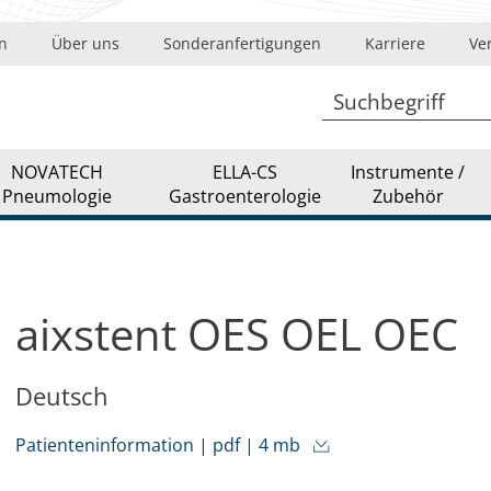
Pankreas-Pseudozysten-Stent
n
Über uns
Sonderanfertigungen
Karriere
Ve
Colon Rektum-Stent intestinal
Einführsysteme
Führungsdraht
NOVATECH
ELLA-CS
Instrumente /
Pneumologie
Gastroenterologie
Zubehör
aixstent OES OEL OEC
Deutsch
Patienteninformation | pdf | 4 mb