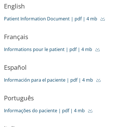
English
Patient Information Document | pdf | 4 mb
Français
Informations pour le patient | pdf | 4 mb
Español
Información para el paciente | pdf | 4 mb
Português
Informações do paciente | pdf | 4 mb