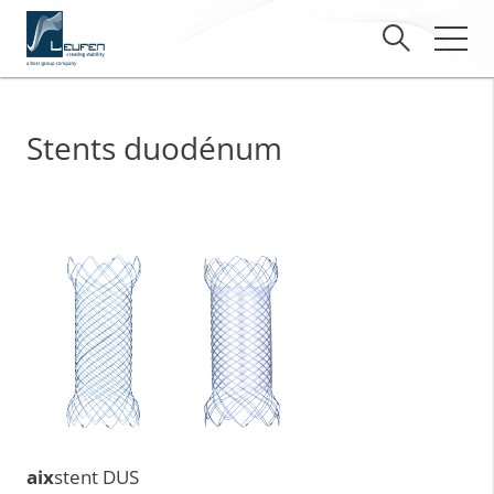
Stents duodénum
aix
stent DUS