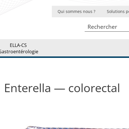
Stent pour pseudo-kyste pancréatique
Qui sommes nous ?
Solutions p
Stent côlon rectum intestinal
Systèmes d’introduction
Fil guide
ELLA-CS
Gastroentérologie
Enterella — colorectal