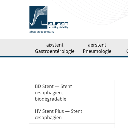
biliaires
Stent trachéo-bronchique
Enterella — Stent colorectal
Stent Y pour carina
Enterella — Stent pyloroduodénale
Stent J pour carina
Extracteur ELLA — pour les stents
Fil guide
œsophagiens
aixstent
aerstent
Gastroentérologie
Pneumologie
BD Stent — Stent
œsophagien,
biodégradable
HV Stent Plus — Stent
œsophagien