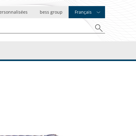
ersonnalisées
bess group
Français